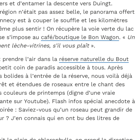
iers et d’entamer la descente vers Duingt.
égion n’était pas assez belle, le panorama offert
Annecy est à couper le souffle et les kilomètres
me plus sentir ! On récupère la voie verte du lac
se s’impose au
café/boutique le Bon Wagon
. «
Un
nt lèche-vitrines, s’il vous plaît
».
t prendre l’air dans la
réserve naturelle du Bout
etit coin de paradis accessible à tous. Après
s bolides à l’entrée de la réserve, nous voilà déjà
rêt et étendues de roseaux entre le chant des
s couleurs de printemps (digne d’une vraie
sante sur Youtube). Flash infos spécial anecdote à
soirée : Saviez-vous qu’un roseau peut grandir de
r ? J’en connais qui en ont bu des litres de
ait le plein de chlorophylle, on prend la direction