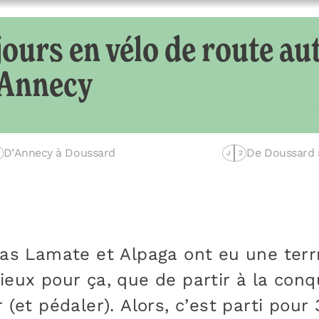
jours en vélo de route au
’Annecy
D’Annecy à Doussard
De Doussard 
J
2
as Lamate et Alpaga ont eu une terrrr
ieux pour ça, que de partir à la con
(et pédaler). Alors, c’est parti pour 3