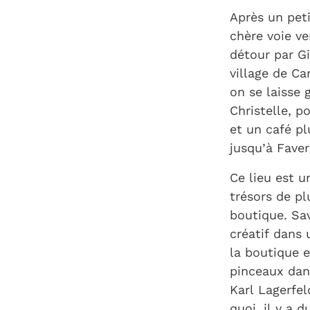
Après un pet
chère voie ve
détour par Gi
village de Ca
on se laisse 
Christelle, p
et un café pl
jusqu’à Fave
Ce lieu est u
trésors de pl
boutique. Sa
créatif dans 
la boutique e
pinceaux dan
Karl Lagerfe
quoi, il y a 