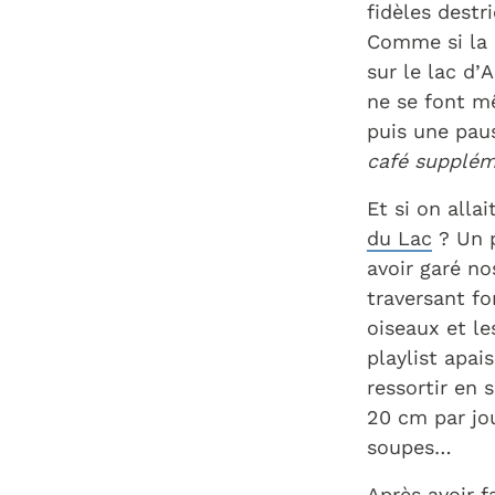
fidèles destr
Comme si la r
sur le lac d’
ne se font mê
puis une pau
café suppléme
Et si on allai
du Lac
? Un p
avoir garé no
traversant fo
oiseaux et le
playlist apai
ressortir en 
20 cm par jou
soupes…
Après avoir f