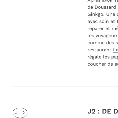
de Doussard 
Ginkgo
. Une 
avec soin et 
réparer et mê
les voyageurs
comme des so
restaurant
La
régale les pa
coucher de so
J2 : DE
J
2