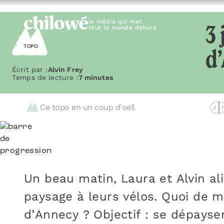
le média qui met
tout le monde dehors
3 
TOPO
d
Écrit par :
Alvin Frey
Temps de lecture :
7 minutes
Ce topo en un coup d'oeil
J
1
Un beau matin, Laura et Alvin ali
paysage à leurs vélos. Quoi de m
d’Annecy ? Objectif : se dépayser 