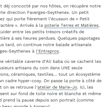
it déj concocté par nos hôtes, on récupère notre
rte direction Faverges-Seythenex. Un petit
ez qui porte fièrement l’écusson de « Petit
ractère ». Arrivés à la
poterie Terres et Matières
,
guider entre les petits trésors créatifs de
otière à ses heures perdues. Quelques papotages
us tard, on continue notre balade artisanale
rges-Seythenex à
l’Entrepros
.
ne véritable caverne d’Ali baba où se cachent les
usieurs artisans du coin dans UNE seule
vons, céramiques, textiles… tout un écosystème
un cadre hyper-cosy. On passe la porte à côté de
t on se retrouve l’
atelier de Marie-Jo
. Ici, les
sent sur fond de toile noire et blanche et même
ld prend la pause depuis son portrait (comme
du beau monde à Annecy).