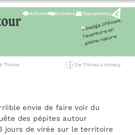
menu
Articles
Dossiers
Topos
tour
à Thônes
De Thônes à Annecy
J
3
iible envie de faire voir du
quête des pépites autour
 jours de virée sur le territoire