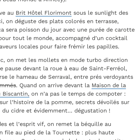
ive au
Brit Hôtel Florimont
sous le sunlight des
i, on déguste des plats colorés en terrasse,
ça sera poisson du jour avec une purée de carotte
pour tout le monde, accompagné d’un cocktail
aveurs locales pour faire frémir les papilles.
oc, on met les mollets en mode turbo direction
e pause devant la roue à eau de Saint-Ferréol,
rse le hameau de Serraval, entre prés verdoyants
ommés
. Quand on arrive devant
la
Maison de la
Biscantin,
on n’a pas le temps de compoter :
 sur l’histoire de la pomme, secrets dévoilés sur
on du cidre et évidemment… dégustation !
es et l’esprit vif, on remet la béquille au
on file au pied de la Tournette : plus haute