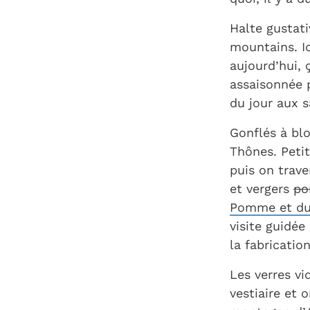
Halte gustat
mountains. Ic
aujourd’hui, 
assaisonnée 
du jour aux s
Gonflés à bl
Thônes. Petit
puis on trave
et vergers
p
Pomme et du 
visite guidée
la fabricati
Les verres vid
vestiaire et 