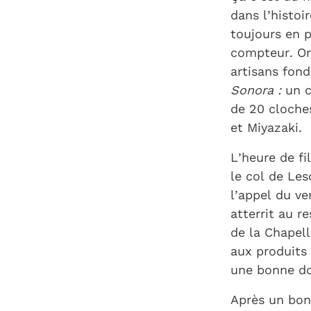
dans l’histoi
toujours en 
compteur. On 
artisans fon
Sonora :
un c
de 20 cloche
et Miyazaki.
L’heure de fi
le col de Les
l’appel du ve
atterrit au r
de la Chapell
aux produits 
une bonne do
Après un bon