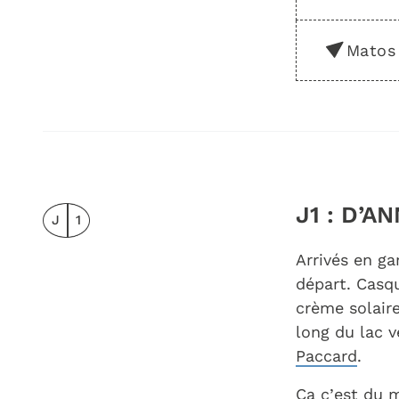
Matos
J1 : D’
J
1
Arrivés en ga
départ. Casq
crème solaire
long du lac v
Paccard
.
Ça c’est du m