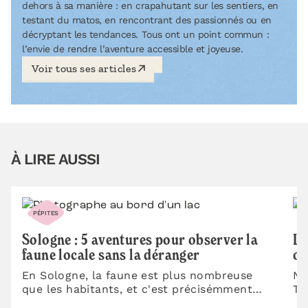
dehors à sa manière : en crapahutant sur les sentiers, en
testant du matos, en rencontrant des passionnés ou en
décryptant les tendances. Tous ont un point commun :
l’envie de rendre l’aventure accessible et joyeuse.
Voir tous ses articles
À LIRE AUSSI
PÉPITES
P
Sologne : 5 aventures pour observer la
Le
faune locale sans la déranger
où
En Sologne, la faune est plus nombreuse
No
que les habitants, et c'est précisémment
To
pour l'observer qu'on est là. Entre les…
mo