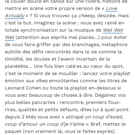
la couler douce en canoë sur une rivière, histoire de
mettre en scène votre propre version de «
Love
Actually
» ? Si vous trouvez ça
cheesy
, désolée, mais
c’est le but. Imaginez la scène : vous avez ramé en
totale synchronisation sur la musique de
Wet Wet
Wet
(attention aux esprits mal placés…) pour éviter
de vous faire griffer par des branchages, métaphore
subtile des défis rencontrés dans la vie comme la
timidité, les doutes et l’avenir incertain de la
planèèète… Une fois bien calé·es au cœ
ur du spot,
c’est le moment de se mouiller : lancez votre playlist
émotion aux vibes envoûtantes comme les titres de
Leonard Cohen ou toute la playlist en-dessous si
vous avez beaucoup de choses à dire. Dégainez vos
plus belles pancartes : rencontre, premiers fous-
rires, qualités et petits défauts, dites lui à quel point
depuis 2 étés vous avez «
attrapé un coup d’soleil,
coup d’amour un coup d’je t’aime »
. Bref, mettez le
paquet (non vraiment là, vous le faites exprès).