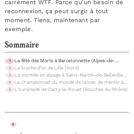
carrément WTF. Parce qu’un besoin de
reconnexion, ça peut surgir à tout
moment. Tiens, maintenant par
exemple.
Sommaire
La fête des Morts à Barcelonnette (Alpes-de-
1
Haute-Provence)
La louche d’or de Lille (Nord)
2
La montée en alpage à Saint-Martin-de-Belleville
3
(Savoie)
Le championnat du monde de lancer de menhir à
4
Guerlestin (finistère)
L’oursinade de Carry-le-Rouet (Bouches du Rhône)
5
1