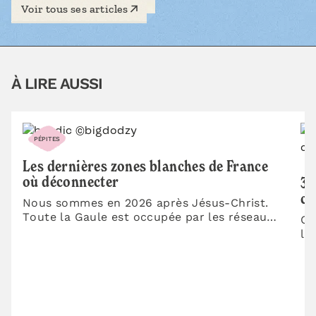
Voir tous ses articles
À LIRE AUSSI
PÉPITES
P
Les dernières zones blanches de France
où déconnecter
3 
ch
Nous sommes en 2026 après Jésus-Christ.
Toute la Gaule est occupée par les réseaux
On
mobiles... Toute ? Non ! D'irréductibles…
lu
ét
es