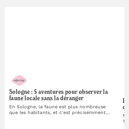
PÉPITES
P
Sologne : 5 aventures pour observer la
faune locale sans la déranger
Le
En Sologne, la faune est plus nombreuse
où
que les habitants, et c'est précisémment
No
pour l'observer qu'on est là. Entre les…
To
mo