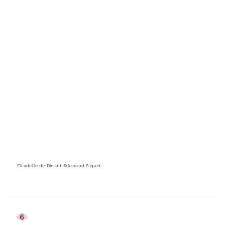
Citadelle de Dinant ©Arnaud Siquet
6