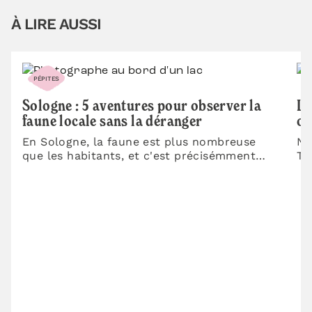
À LIRE AUSSI
PÉPITES
P
Sologne : 5 aventures pour observer la
Le
faune locale sans la déranger
où
En Sologne, la faune est plus nombreuse
No
que les habitants, et c'est précisémment
To
pour l'observer qu'on est là. Entre les…
mo