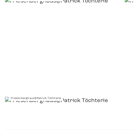
Friesenberghaus©Patrick Töchterle