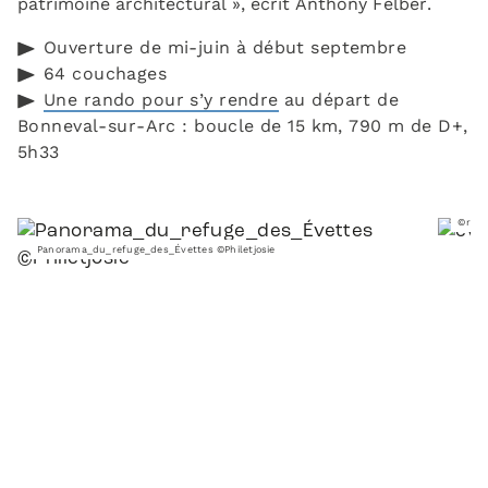
patrimoine architectural », écrit Anthony Felber.
Ouverture de mi-juin à début septembre
64 couchages
Une rando pour s’y rendre
au départ de
Bonneval-sur-Arc : boucle de 15 km, 790 m de D+,
5h33
©refu
Panorama_du_refuge_des_Évettes ©Philetjosie