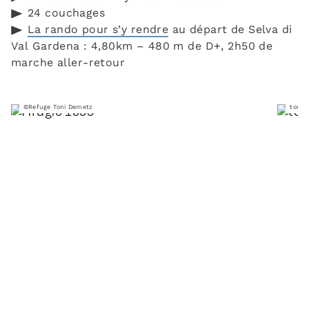
24 couchages
La rando pour s’y rendre
au départ de Selva di
Val Gardena : 4,80km – 480 m de D+, 2h50 de
marche aller-retour
©Refuge Toni Demetz
toni 