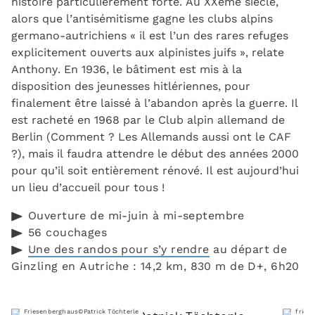
histoire particulièrement forte. Au XXème siècle,
alors que l’antisémitisme gagne les clubs alpins
germano-autrichiens « il est l’un des rares refuges
explicitement ouverts aux alpinistes juifs », relate
Anthony. En 1936, le bâtiment est mis à la
disposition des jeunesses hitlériennes, pour
finalement être laissé à l’abandon après la guerre. Il
est racheté en 1968 par le Club alpin allemand de
Berlin (Comment ? Les Allemands aussi ont le CAF
?), mais il faudra attendre le début des années 2000
pour qu’il soit entièrement rénové. Il est aujourd’hui
un lieu d’accueil pour tous !
Ouverture de mi-juin à mi-septembre
56 couchages
Une des randos pour s’y rendre
au départ de
Ginzling en Autriche : 14,2 km, 830 m de D+, 6h20
Friesenberghaus©Patrick Töchterle
fries